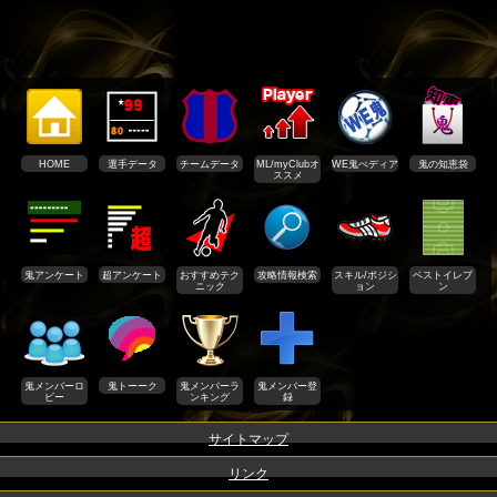
HOME
選手データ
チームデータ
ML/myClubオ
WE鬼ぺディア
鬼の知恵袋
ススメ
鬼アンケート
超アンケート
おすすめテク
攻略情報検索
スキル/ポジシ
ベストイレブ
ニック
ョン
ン
鬼メンバーロ
鬼トーーク
鬼メンバーラ
鬼メンバー登
ビー
ンキング
録
サイトマップ
リンク