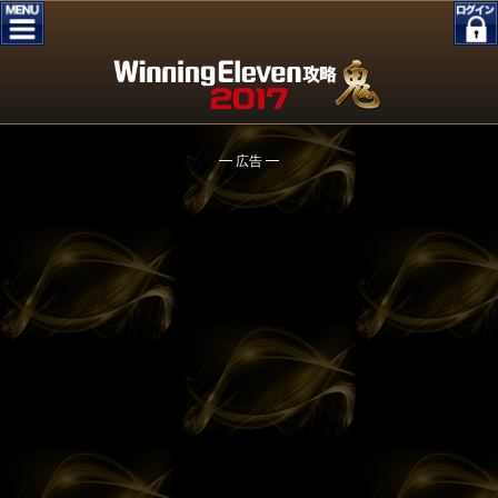
━ 広告 ━