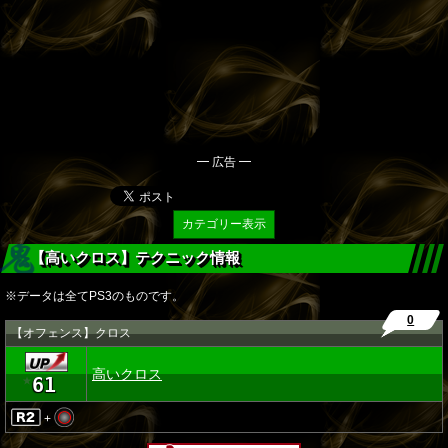
━ 広告 ━
カテゴリー表示
【高いクロス】テクニック情報
※データは全てPS3のものです。
0
【オフェンス】クロス
高いクロス
61
★
+