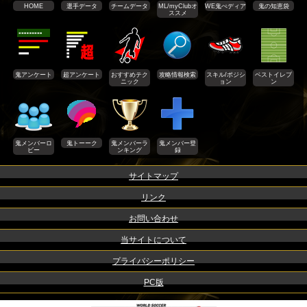
HOME
選手データ
チームデータ
ML/myClubオ
WE鬼ぺディア
鬼の知恵袋
ススメ
鬼アンケート
超アンケート
おすすめテク
攻略情報検索
スキル/ポジシ
ベストイレブ
ニック
ョン
ン
鬼メンバーロ
鬼トーーク
鬼メンバーラ
鬼メンバー登
ビー
ンキング
録
サイトマップ
リンク
お問い合わせ
当サイトについて
プライバシーポリシー
PC版