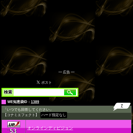
━ 広告 ━
検索
WE知恵袋ID：
1389
7
「いつでも回答してください」
【コナミエフェクト】
ハード指定なし
オンラインディビジョン
53
★