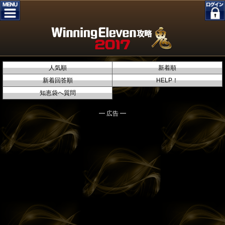
人気順
新着順
新着回答順
HELP！
知恵袋へ質問
━ 広告 ━