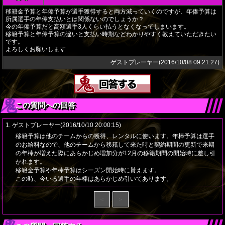
移籍金予算と年俸予算が選手獲得すると両方減っていくのですが、年俸予算は
所属選手の年俸支払いとは関係ないのでしょうか？
今の年俸予算だと高額選手3人くらい払うとなくなってしまいます。
移籍予算と年俸予算の違いと支払い時期などわかりやすく教えていただきたい
です。
よろしくお願いします
ゲストプレーヤー(2016/10/08 09:21:27)
この質問への回答
1. ゲストプレーヤー(2016/10/10 20:00:15)
移籍予算は他のチームからの獲得、レンタルに使います。年棒予算は選手
のお給料なので、他のチームから移籍して来た時と契約期間の更新で来期
の年棒が増えた際にあらかじめ増加分が12月の移籍期間の開始時に差し引
かれます。
移籍金予算や年棒予算はシーズン開始時に貰えます。
この時、今いる選手の年棒はあらかじめ引いてあります。
＜
＞