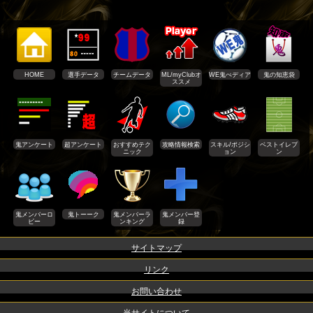
HOME
選手データ
チームデータ
ML/myClubオ
WE鬼ぺディア
鬼の知恵袋
ススメ
鬼アンケート
超アンケート
おすすめテク
攻略情報検索
スキル/ポジシ
ベストイレブ
ニック
ョン
ン
鬼メンバーロ
鬼トーーク
鬼メンバーラ
鬼メンバー登
ビー
ンキング
録
サイトマップ
リンク
お問い合わせ