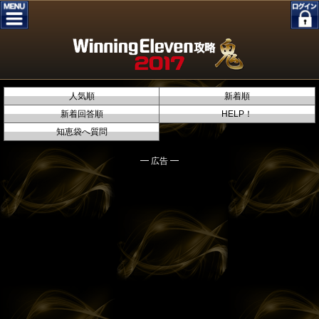
人気順
新着順
新着回答順
HELP！
知恵袋へ質問
━ 広告 ━