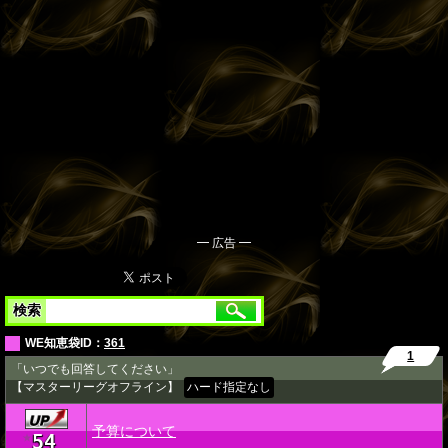
━ 広告 ━
検索
WE知恵袋ID：
361
1
「いつでも回答してください」
【マスターリーグオフライン】
ハード指定なし
予算について
54
★