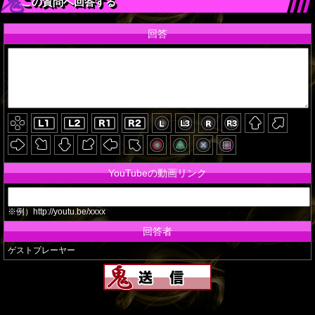
この質問へ回答する
回答
YouTubeの動画リンク
※例）http://youtu.be/xxxx
回答者
ゲストプレーヤー