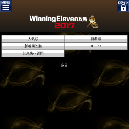
人気順
新着順
新着回答順
HELP！
知恵袋へ質問
━ 広告 ━