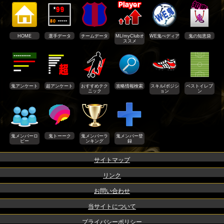
HOME
選手データ
チームデータ
ML/myClubオ
WE鬼ぺディア
鬼の知恵袋
ススメ
鬼アンケート
超アンケート
おすすめテク
攻略情報検索
スキル/ポジシ
ベストイレブ
ニック
ョン
ン
鬼メンバーロ
鬼トーーク
鬼メンバーラ
鬼メンバー登
ビー
ンキング
録
サイトマップ
リンク
お問い合わせ
当サイトについて
プライバシーポリシー