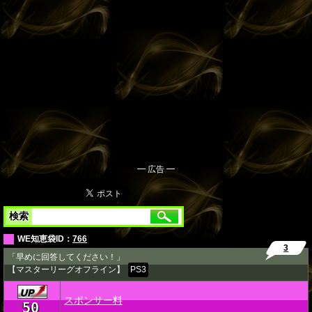
━ 広告 ━
検索
WE知恵袋ID：
766
3
「早めに回答してください！」
【マスターリーグオフライン】
PS3
スポンサー料
50
★