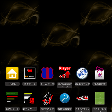
HOME
選手データ
チームデータ
ML/myClubオ
WE鬼ぺディア
鬼の知恵袋
ススメ
鬼アンケート
超アンケート
おすすめテク
攻略情報検索
スキル/ポジシ
ベストイレブ
ニック
ョン
ン