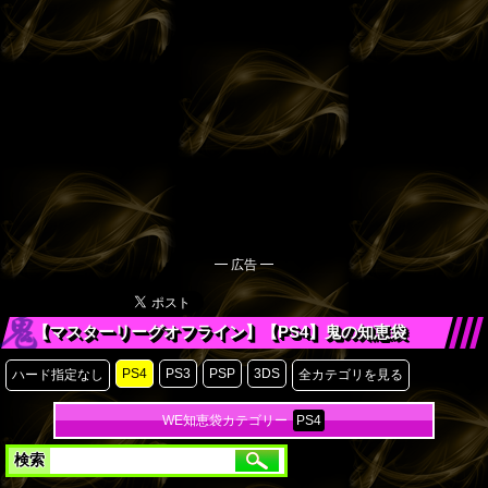
━ 広告 ━
【マスターリーグオフライン】【PS4】鬼の知恵袋
PS4
PS3
PSP
3DS
ハード指定なし
全カテゴリを見る
WE知恵袋カテゴリー
PS4
検索