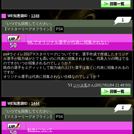
WE知恵袋ID：
1348
1
「いつでも回答してください」
【マスターリーグオフライン】
PS4
MLでオリジナル選手が代表に招集されない
50
★
ps4ウイイレ2017マスターリーグについてです。選手作成で作成したオリジナ
ル選手が能力値がとても高いのに代表に招集されません。代表入りの噂はでる
のですがいつか招集されるのでしょうか？
既存の選手をエディットして能力値の上げた選手は直ぐに代表に招集されるの
ですが…
オリジナル選手は代表に招集されない仕様なのでしょうか？
53
ソース毛
さん(2017/01/04 21:48:50)
★
WE知恵袋ID：
1444
2
「いつでも回答してください」
【マスターリーグオフライン】
PS4
転生について
50
★