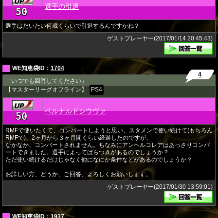
選手の引退
50
★
選手はだいたい何歳くらいで引退するんですかね？
ゲストプレーヤー(2017/01/14 20:45:43)
WE知恵袋ID：
1704
4
「いつでも回答してください」
【マスターリーグオフライン】
PS4
ベルナルドシウヴァ
50
★
RMFで使いたくて、コンバートしようと思い、スタメンで使い続けて(もちろん
RMFで)、2ヶ月から３ヶ月間くらい経過したのですが、
なかなか、コンバートされません。ちなみにアンヘルコレアはあっさりコンバ
ートできました。選手によってばらつきがあるのでしょうか？
ただ使い続けるだけじゃなく他になにか条件などがあるのでしょうか？
お詳しい方、どうか、ご回答、よろしくお願いします。
ゲストプレーヤー(2017/01/30 13:59:01)
WE知恵袋ID：
1937