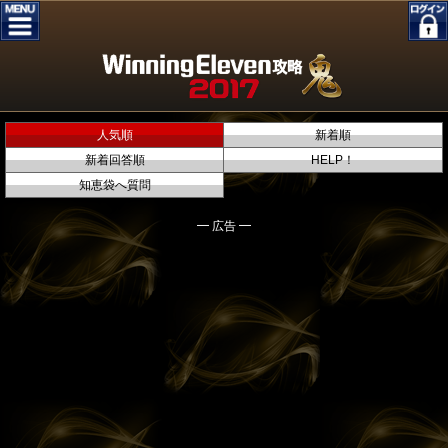
人気順
新着順
新着回答順
HELP！
知恵袋へ質問
━ 広告 ━