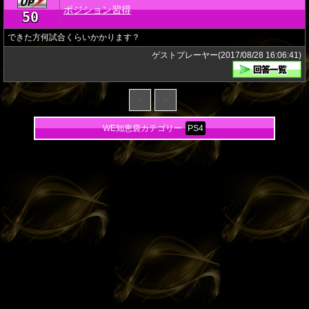
ポジション習得
50
★
できた方何試合くらいかかります？
ゲストプレーヤー(2017/08/28 16:06:41)
＜
＞
WE知恵袋カテゴリー
PS4