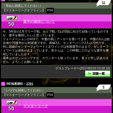
11
「早めに回答してください！」
【マスターリーグオフライン】
PS4
選手の獲得について
50
★
今、3年目の1月でリーグ戦、カップ戦、CLの3冠に向けて頑張っているのです
が、選手を獲得したいと思っています。
フォーメーションが433で、中盤の底にアンカーを置いてます。中盤の3人は総
合値が70後半から80前後ですが、前線3人、センターバック2人は70代です。
特に前線のセンターフォワードと左ウイングは初期選手のままで、センターフ
ォワードは成長が止まっています。皆さんは、この時期にどのような選手を獲
得していましたか？
基本はポゼッションですが、カウンターも狙っています。長々と申し訳ありま
せん。よろしくお願いします。
ゲストプレーヤー(2017/02/10 23:28:10)
WE知恵袋ID：
2391
5
「いつでも回答してください」
【マスターリーグオフライン】
PS4
マスターリーグ
50
★