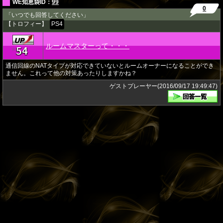
WE知恵袋ID：
99
0
「いつでも回答してください」
【トロフィー】
PS4
ルームマスターって・・・
54
★
通信回線のNATタイプが対応できていないとルームオーナーになることができ
ません。これって他の対策あったりしますかね？
ゲストプレーヤー(2016/09/17 19:49:47)