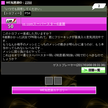
WE知恵袋ID：
2350
3
「いつでも回答してください」
【トロフィー】
PS4
vs comスーパースター6連勝
50
★
このトロフィー達成した方いますか？
6連勝かかった試合でPK取られて、更にフリーキックが直接入り意気消沈中で
す。
もうなんか相手のメッシとこっちのメッシの動きが明らかに違うのが、もう本
当やってられないレベルです…
メッシに競り負けるピケって……
これはセオリー通りスーパースター弱い2戦普通2戦強い2戦で行くべきなので
しょうか？
ゲストプレーヤー(2017/03/08 09:31:36)
＜
＞
WE知恵袋カテゴリー