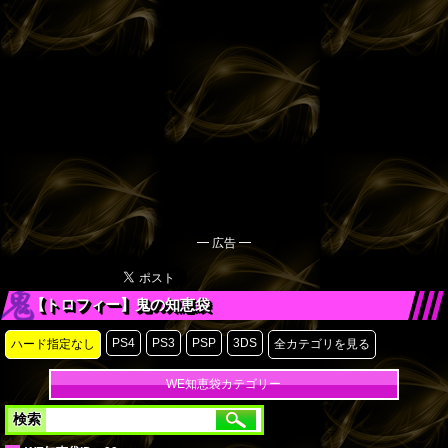
━ 広告 ━
【トロフィー】鬼の知恵袋
PS4
PS3
PSP
3DS
ハード指定なし
全カテゴリを見る
WE知恵袋カテゴリー
検索