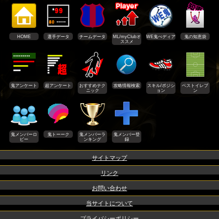
HOME
選手データ
チームデータ
ML/myClubオ
WE鬼ぺディア
鬼の知恵袋
ススメ
鬼アンケート
超アンケート
おすすめテク
攻略情報検索
スキル/ポジシ
ベストイレブ
ニック
ョン
ン
鬼メンバーロ
鬼トーーク
鬼メンバーラ
鬼メンバー登
ビー
ンキング
録
サイトマップ
リンク
お問い合わせ
当サイトについて
プライバシーポリシー