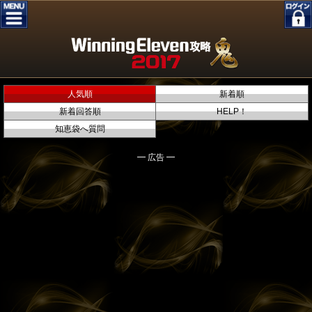
人気順
新着順
新着回答順
HELP！
知恵袋へ質問
━ 広告 ━