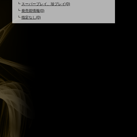
┗
スーパープレイ、珍プレイ(0)
┗
発売前情報(0)
┗
指定なし(0)