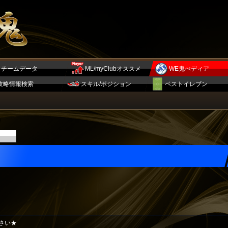
チームデータ
ML/myClubオススメ
WE鬼ぺディア
攻略情報検索
スキル/ポジション
ベストイレブン
さい★