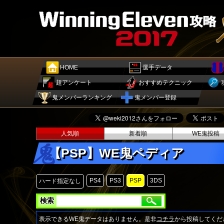
HOME
選手データ
超アンケート
おすすめテクニック
鬼メンバーランキング
鬼メンバー登録
人気順
新着順
WE鬼投稿
【PSP】WE鬼ペディア
PS4
PS3
PSP
3DS
ハード指定なし
検索
表示できるWE鬼データはありません。是非
コチラ
から投稿してくだ