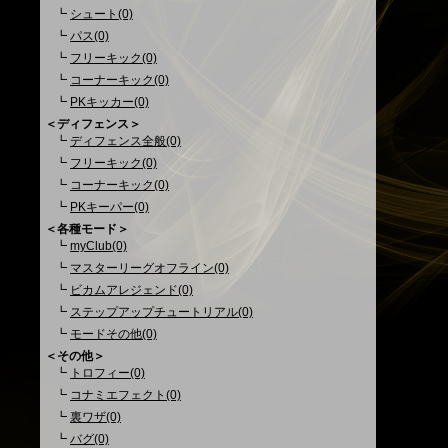
┗
シュート(0)
┗
パス(0)
┗
フリーキック(0)
┗
コーナーキック(0)
┗
PKキッカー(0)
＜ディフェンス＞
┗
ディフェンス全般(0)
┗
フリーキック(0)
┗
コーナーキック(0)
┗
PKキーパー(0)
＜各種モード＞
┗
myClub(0)
┗
マスターリーグオフライン(0)
┗
ビカムアレジェンド(0)
┗
ステップアップチュートリアル(0)
┗
モードその他(0)
＜その他＞
┗
トロフィー(0)
┗
コナミエフェクト(0)
┗
裏ワザ(0)
┗
バグ(0)