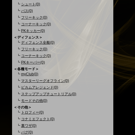
┗
シュート(0)
┗
パス(0)
┗
フリーキック(0)
┗
コーナーキック(0)
┗
PKキッカー(0)
＜ディフェンス＞
┗
ディフェンス全般(0)
┗
フリーキック(0)
┗
コーナーキック(0)
┗
PKキーパー(0)
＜各種モード＞
┗
myClub(0)
┗
マスターリーグオフライン(0)
┗
ビカムアレジェンド(0)
┗
ステップアップチュートリアル(0)
┗
モードその他(0)
＜その他＞
┗
トロフィー(0)
┗
コナミエフェクト(0)
┗
裏ワザ(0)
┗
バグ(0)