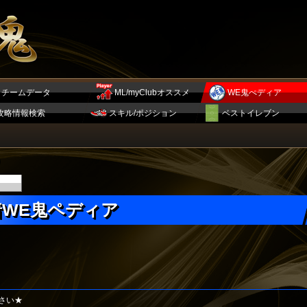
チームデータ
ML/myClubオススメ
WE鬼ぺディア
攻略情報検索
スキル/ポジション
ベストイレブン
着WE鬼ペディア
さい★