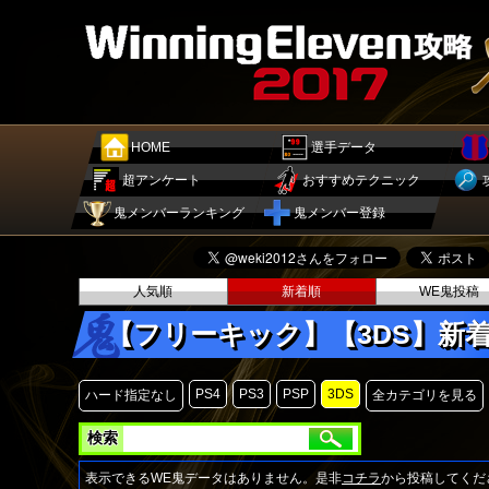
HOME
選手データ
超アンケート
おすすめテクニック
鬼メンバーランキング
鬼メンバー登録
人気順
新着順
WE鬼投稿
【フリーキック】【3DS】新
PS4
PS3
PSP
3DS
ハード指定なし
全カテゴリを見る
検索
表示できるWE鬼データはありません。是非
コチラ
から投稿してくだ