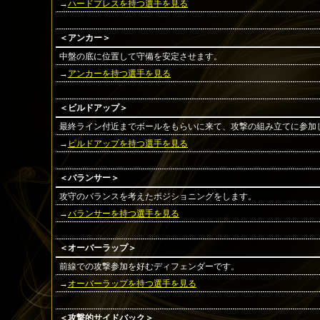
→
ハードプレスを持つ選手を見る
＜アンカー＞
中盤の底に位置して守備を安定させます。
→
アンカーを持つ選手を見る
＜ビルドアップ＞
最終ライン付近までボールをもらいに来て、攻撃の組み立てに参加
→
ビルドアップを持つ選手を見る
＜バランサー＞
攻守のバランスを考えたポジショニングをします。
→
バランサーを持つ選手を見る
＜オーバーラップ＞
前線での攻撃参加を好むディフェンダーです。
→
オーバーラップを持つ選手を見る
＜攻撃的サイドバック＞