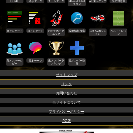
HOME
選手データ
チームデータ
ML/myClubオ
WE鬼ぺディア
鬼の知恵袋
ススメ
鬼アンケート
超アンケート
おすすめテク
攻略情報検索
スキル/ポジシ
ベストイレブ
ニック
ョン
ン
鬼メンバーロ
鬼トーーク
鬼メンバーラ
鬼メンバー登
ビー
ンキング
録
サイトマップ
リンク
お問い合わせ
当サイトについて
プライバシーポリシー
PC版