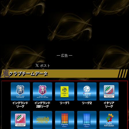
━ 広告 ━
クラブチームデータ