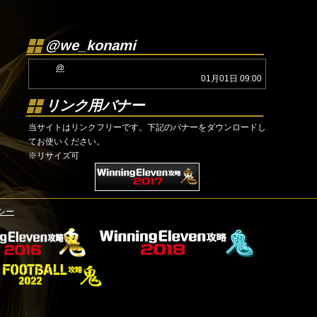
@we_konami
@
01月01日 09:00
リンク用バナー
当サイトはリンクフリーです。下記のバナーをダウンロードし
てお使いください。
※リサイズ可
シー