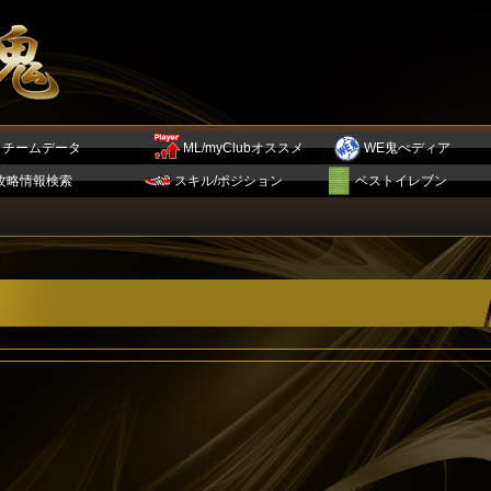
チームデータ
ML/myClubオススメ
WE鬼ぺディア
攻略情報検索
スキル/ポジション
ベストイレブン