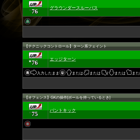
グラウンダースルーパス
76
★
【テクニックコントロール】ターン系フェイント
エッジターン
76
★
入力したまま
または
または
(
または
また
【オフェンス】GKの操作[ボールを持っているとき]
パントキック
75
★