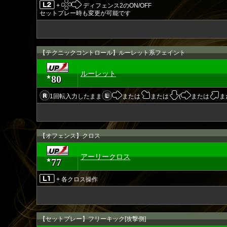
+
ディフェンス2のON/OFF
セットプレー時も変更が可能です
【テクニックコントロール】ルーレット系フェイント
ルーレット
80
★
1回転入力したまま
または
または
(
または
ま
【オフェンス】クロス
アーリークロス
77
★
+ 各クロス操作
【セットプレー】フリーキック[攻撃側]