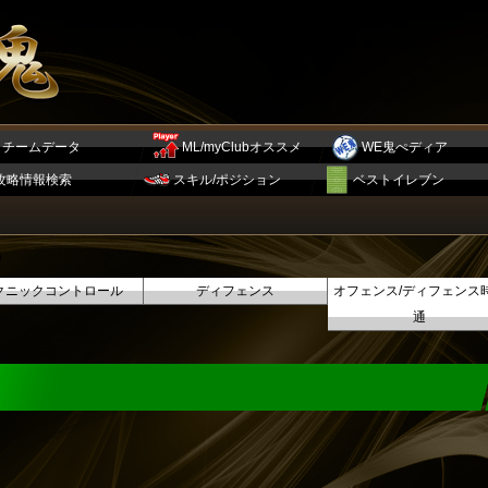
チームデータ
ML/myClubオススメ
WE鬼ぺディア
攻略情報検索
スキル/ポジション
ベストイレブン
クニックコントロール
ディフェンス
オフェンス/ディフェンス
通