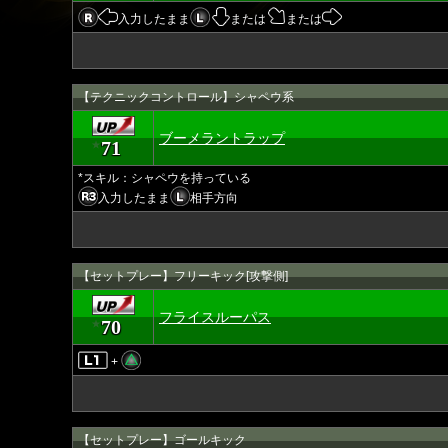
入力したまま
または
または
【テクニックコントロール】シャペウ系
ブーメラントラップ
71
★
*スキル：シャペウを持っている
入力したまま
相手方向
【セットプレー】フリーキック[攻撃側]
フライスルーパス
70
★
+
【セットプレー】ゴールキック