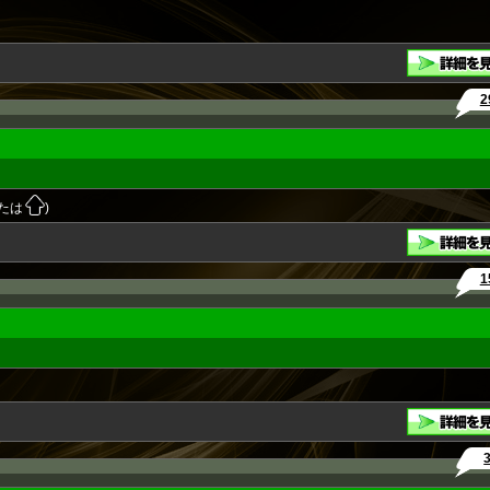
2
たは
)
1