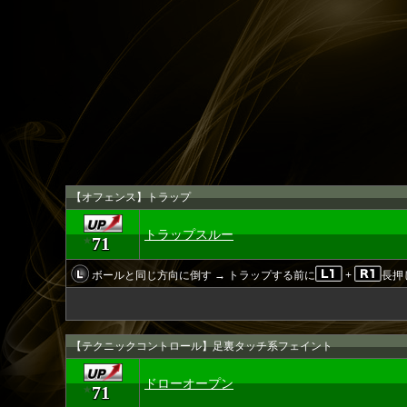
【オフェンス】トラップ
トラップスルー
71
★
ボールと同じ方向に倒す → トラップする前に
+
長押
【テクニックコントロール】足裏タッチ系フェイント
ドローオープン
71
★