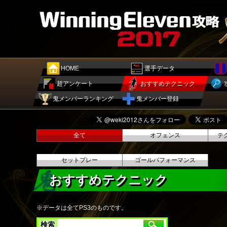
HOME
選手データ
超アンケート
おすすめテクニック
鬼メンバーランキング
鬼メンバー登録
全て
オフェンス
テ
セットプレー
ゴールパフォーマンス
おすすめテクニック
※データは全てPS3のものです。
検索