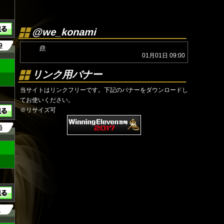
@we_konami
9
@
01月01日 09:00
リンク用バナー
当サイトはリンクフリーです。下記のバナーをダウンロードし
てお使いください。
※リサイズ可
5
3