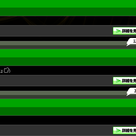
1
は
)