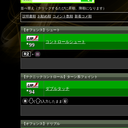
並べ替え（クリックするたびに昇順、降順になります）
説明書順
お勧め順
コメント数順
新着コメ順
【オフェンス】シュート
コントロールシュート
99
★
+
【テクニックコントロール】ターン系フェイント
ダブルタッチ
94
★
(
)入力したまま
【オフェンス】ドリブル