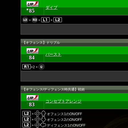
ダイブ
85
★
+
+
+
【オフェンス】ドリブル
バースト
84
★
×2 +
【オフェンス/ディフェンス時共通】戦術
コンセプトアレンジ
83
★
+
オフェンス1のON/OFF
+
オフェンス2のON/OFF
+
ディフェンス1のON/OFF