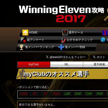
HOME
選手データ
超アンケート
おすすめテクニック
鬼メンバーランキング
鬼メンバー登録
myClub
ML
選手検索
myClubのオススメ選手
↓ポジションで絞り込む↓
表示できる選手がいません。