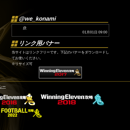
@we_konami
@
01月01日 09:00
リンク用バナー
当サイトはリンクフリーです。下記のバナーをダウンロードし
てお使いください。
※リサイズ可
シー