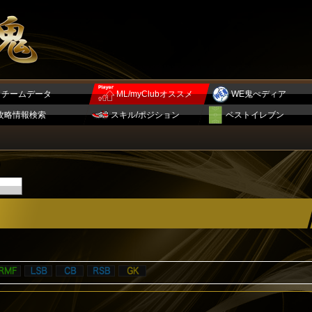
チームデータ
ML/myClubオススメ
WE鬼ぺディア
攻略情報検索
スキル/ポジション
ベストイレブン