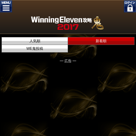
人気順
新着順
WE鬼投稿
━ 広告 ━