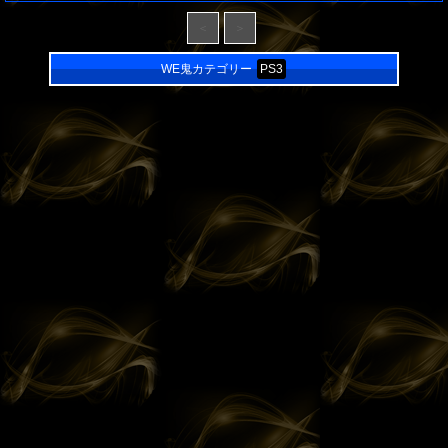
＜
＞
WE鬼カテゴリー
PS3