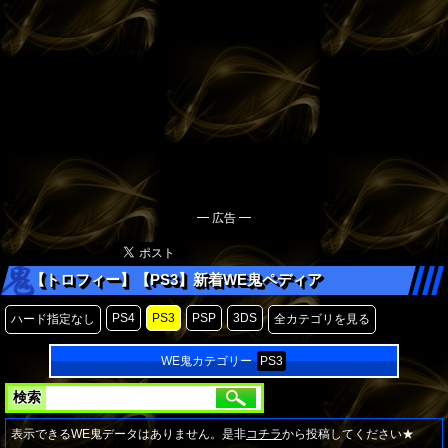
━ 広告 ━
【トロフィー】【PS3】新着WE鬼ペディア
PS4
PS3
PSP
3DS
ハード指定なし
全カテゴリを見る
WE鬼カテゴリー
PS3
検索
表示できるWE鬼データはありません。是非
コチラ
から投稿してください★