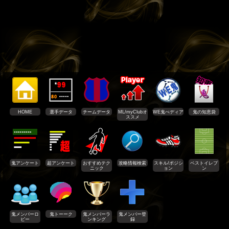
HOME
選手データ
チームデータ
ML/myClubオ
WE鬼ぺディア
鬼の知恵袋
ススメ
鬼アンケート
超アンケート
おすすめテク
攻略情報検索
スキル/ポジシ
ベストイレブ
ニック
ョン
ン
鬼メンバーロ
鬼トーーク
鬼メンバーラ
鬼メンバー登
ビー
ンキング
録