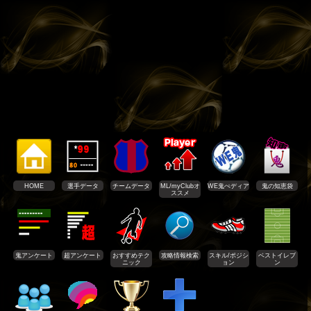
HOME
選手データ
チームデータ
ML/myClubオ
WE鬼ぺディア
鬼の知恵袋
ススメ
鬼アンケート
超アンケート
おすすめテク
攻略情報検索
スキル/ポジシ
ベストイレブ
ニック
ョン
ン