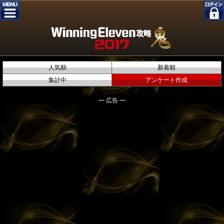
人気順
新着順
集計中
アンケート作成
━ 広告 ━