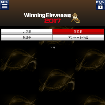
人気順
新着順
集計中
アンケート作成
━ 広告 ━