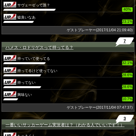
サヴェーゼって誰？
40%
嘘臭いなあ
23.1%
ゲストプレーヤー(2017/11/04 21:09:40)
7
ハメス・ロドリゲスって持ってる？
★
持っていて使ってる
32.1%
持ってるけど使ってない
28.6%
持ってない
28.6%
興味ない
10.7%
ゲストプレーヤー(2017/11/04 07:47:37)
3
一番いいサッカーゲーム実況者は？（わかる人でいいです！）
★