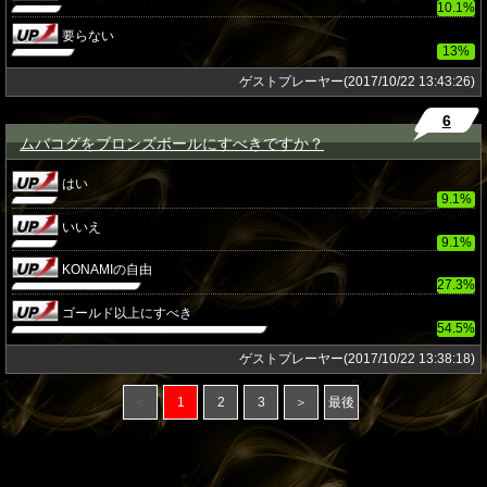
10.1%
要らない
13%
ゲストプレーヤー(2017/10/22 13:43:26)
6
ムバコグをブロンズボールにすべきですか？
★
はい
9.1%
いいえ
9.1%
KONAMIの自由
27.3%
ゴールド以上にすべき
54.5%
ゲストプレーヤー(2017/10/22 13:38:18)
＜
1
2
3
＞
最後