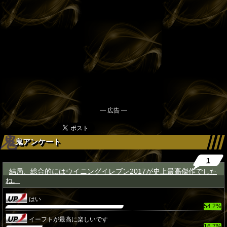
━ 広告 ━
鬼アンケート
1
結局、総合的にはウイニングイレブン2017が史上最高傑作でした
★
ね。
はい
54.2%
イーフトが最高に楽しいです
16.7%