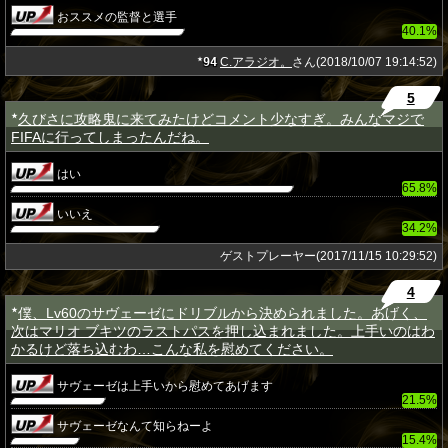
おススメの監督と選手
40.1%
94
C.アラジオ。
さん(2018/10/07 19:14:52)
★
5
久びさに攻略鬼に来てみたけどコメント少なすぎ。みんなマジで
★
FIFAに行ってしまったんだね。
はい
65.8%
いいえ
34.2%
ゲストプレーヤー(2017/11/15 10:29:52)
4
僕、Lv60のサヴェーゼにドリブルから決められました。あげく、
★
次はマリオ ブキツのラストパスを押し込まれました。上手いのはわ
かるけど落ち込むわ…こんな私を慰めてください。
サヴェーゼは上手いから慰めてあげます
21.5%
サヴェーゼなんて知らねーよ
15.4%