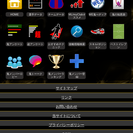
HOME
選手データ
チームデータ
ML/myClubオ
WE鬼ぺディア
鬼の知恵袋
ススメ
鬼アンケート
超アンケート
おすすめテク
攻略情報検索
スキル/ポジシ
ベストイレブ
ニック
ョン
ン
鬼メンバーロ
鬼トーーク
鬼メンバーラ
鬼メンバー登
ビー
ンキング
録
サイトマップ
リンク
お問い合わせ
当サイトについて
プライバシーポリシー