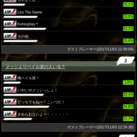
ちゃまくん
16.1%
Leo The Game
25.8%
Koheyplay？
32.3%
その他
25.8%
ゲストプレーヤー(2017/11/03 22:38:09)
3
メッシよりベイル派の人いる？
★
俺ベイル派！
13%
いやいやメッシっしょ！
30.4%
どっちでもねー！こいつだ！
34.8%
きめられないよー・・・・・・
21.7%
ゲストプレーヤー(2017/11/03 22:29:38)