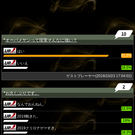
10
オーバメヤンって現実そんなに強い？
★
はい
81.5%
いいえ
18.5%
ゲストプレーヤー(2018/10/23 17:04:02)
2
お久しぶりです。
★
なんでおんねん。
22.5%
2019飽きた。
19%
2019クリロナゲーすぎ。
18.3%