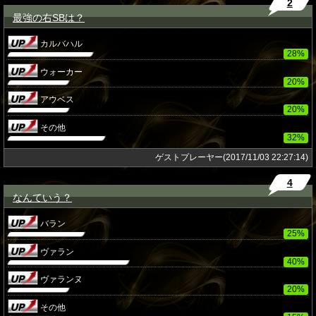
2
最強の右SBは？
★
カルバハル
28%
ウォーカー
20%
アウベス
20%
その他
32%
ゲストプレーヤー(2017/11/03 22:27:14)
4
なんていう？
★
バラン
25%
ヴァラン
40%
ヴァランヌ
20%
その他