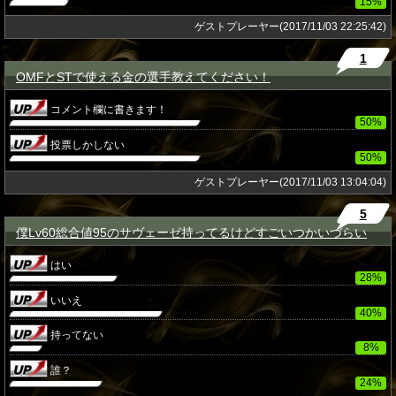
15%
ゲストプレーヤー(2017/11/03 22:25:42)
1
OMFとSTで使える金の選手教えてください！
★
コメント欄に書きます！
50%
投票しかしない
50%
ゲストプレーヤー(2017/11/03 13:04:04)
5
僕Lv60総合値95のサヴェーゼ持ってるけどすごいつかいづらい
★
はい
28%
いいえ
40%
持ってない
8%
誰？
24%