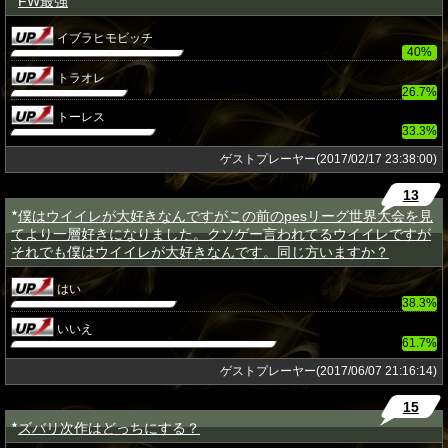
FW最強
イブラヒモビッチ
40%
トラオレ
26.7%
トーレス
33.3%
ゲストプレーヤー(2017/02/17 23:38:00)
13
僕はウイイレが大好きなんですがこの前のpesリーグ世界大会を見
★
てより一層好きになりました。クソゲー言われてるウイイレですが
それでも僕はウイイレが大好きなんです。同じ方いますか？
はい
38.3%
いいえ
61.7%
ゲストプレーヤー(2017/06/07 21:16:14)
15
ズバリ次作はどっちにする？
★