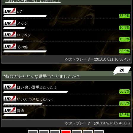
2017で絶対に欲しい選手は？
cr7
33.9%
メッシ
16.9%
ロッベン
15.3%
その他
33.9%
ゲストプレーヤー(2016/07/11 10:58:45)
20
特典ガチャどんな選手当たりましたか？
★
はい 良い選手当たったよ
50.8%
いいえ カスだった(-｡-;
30.5%
普通
18.6%
ゲストプレーヤー(2016/09/16 09:48:06)