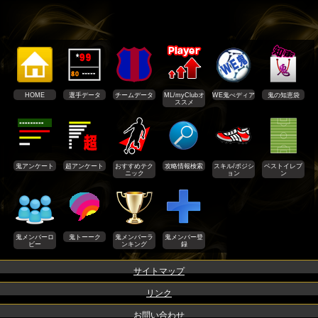
HOME
選手データ
チームデータ
ML/myClubオ
WE鬼ぺディア
鬼の知恵袋
ススメ
鬼アンケート
超アンケート
おすすめテク
攻略情報検索
スキル/ポジシ
ベストイレブ
ニック
ョン
ン
鬼メンバーロ
鬼トーーク
鬼メンバーラ
鬼メンバー登
ビー
ンキング
録
サイトマップ
リンク
お問い合わせ