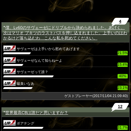
4
僕、Lv60のサヴェーゼにドリブルから決められました。あげく、
★
次はマリオ ブキツのラストパスを押し込まれました。上手いのはわ
かるけど落ち込むわ…こんな私を慰めてください。
サヴェーゼは上手いから慰めてあげます
21.5%
サヴェーゼなんて知らねーよ
15.4%
サヴェーゼって誰？
40%
嘘臭いなあ
23.1%
ゲストプレーヤー(2017/11/04 21:09:40)
12
世界最高CBは誰だと思いますか？
★
ボアテング
31.7%