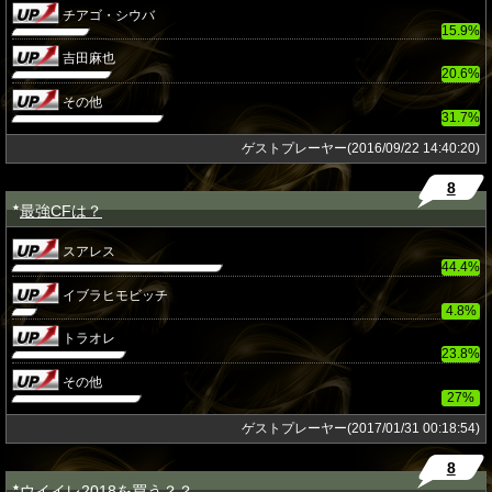
チアゴ・シウバ
15.9%
吉田麻也
20.6%
その他
31.7%
ゲストプレーヤー(2016/09/22 14:40:20)
8
最強CFは？
★
スアレス
44.4%
イブラヒモビッチ
4.8%
トラオレ
23.8%
その他
27%
ゲストプレーヤー(2017/01/31 00:18:54)
8
ウイイレ2018を買う？？
★