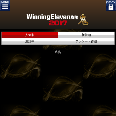
人気順
新着順
集計中
アンケート作成
━ 広告 ━