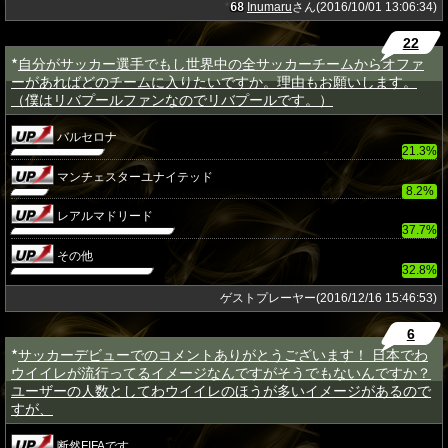
68
Inumaru
さん(2016/10/01 13:06:34)
★
22
自分がサッカー選手でもし世界中の全サッカーチームからオファ
★
ーがあればどのチームに入りたいですか。理由もお願いします。
（僕はリバプールファンなのでリバプールです。）
バルセロナ
21.3%
マンチェスターユナイテッド
8.2%
レアルマドリード
37.7%
その他
32.8%
ゲストプレーヤー(2016/12/16 15:46:53)
6
サッカーデビューでのコメントありがとうございます！ 日本でわ
★
ウイイレが流行ってるイメージなんですがそうでもないんですか？
ユーザーの人数としてわウイイレのほうが多いイメージがあるので
すが、
断然FIFAです