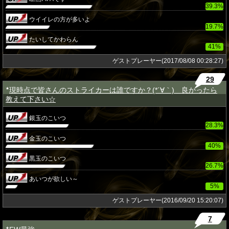
39.3%
ウイイレの方が多いよ
19.7%
たいしてかわらん
41%
ゲストプレーヤー(2017/08/08 00:28:27)
29
現時点で皆さんのストライカーは誰ですか？(*´∀｀) 良かったら
★
教えて下さい☆
銀玉のこいつ
28.3%
金玉のこいつ
40%
黒玉のこいつ
26.7%
あいつが欲しい～
5%
ゲストプレーヤー(2016/09/20 15:20:07)
7
★