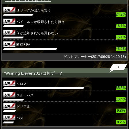
Ｊリーグが出たら買う
24.2%
バイエルンが収録されたら買う
16.1%
何が追加されても買わない
16.1%
断然FIFA！
43.5%
ゲストプレーヤー(2017/06/28 14:19:18)
7
Winning Eleven2017は何ゲー？
★
クロス
65.6%
スルーパス
16.4%
ドリブル
9.8%
パス
8.2%