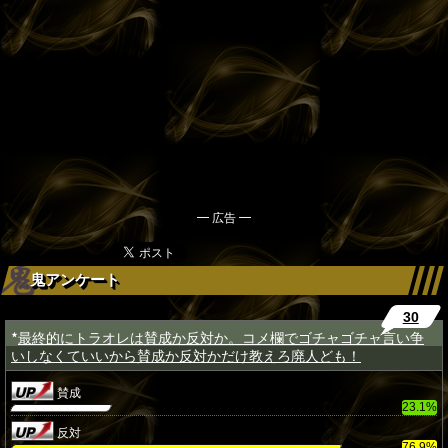
━ 広告 ━
鬼アンケート
30
最終的にトラオレは賛成か反対か。コメ欄でゴチャゴチャ言い争
★
いしなくていいから賛成か反対かだけ教えろ廃人ども！
賛成
23.1%
反対
76.9%