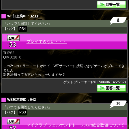
WE知恵袋ID：
3233
8
「いつでも回答してください」
【バグ】
PS4
プレイできない・・・
53
★
THPS2
QIMJ628_0
この2つのエラーコードが出て、WEサーバーに接続できずゲームがプレイでき
ません
対処法知ってる方いらっしゃいますか？
ゲストプレーヤー(2017/06/06 14:25:32)
WE知恵袋ID：
642
10
「いつでも回答してください」
【バグ】
PS3
マイクラブ フェルナンドトーレスの総合数値について
52
★