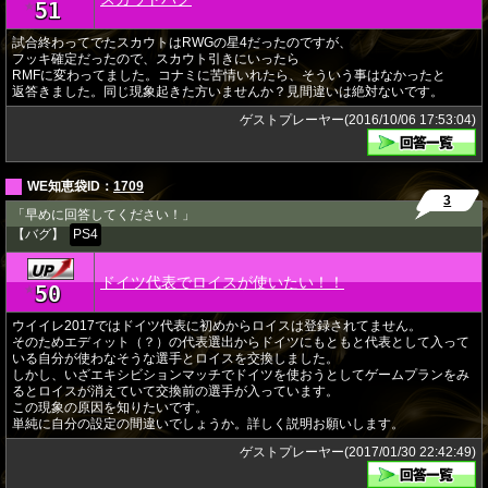
51
★
試合終わってでたスカウトはRWGの星4だったのですが、
フッキ確定だったので、スカウト引きにいったら
RMFに変わってました。コナミに苦情いれたら、そういう事はなかったと
返答きました。同じ現象起きた方いませんか？見間違いは絶対ないです。
ゲストプレーヤー(2016/10/06 17:53:04)
WE知恵袋ID：
1709
3
「早めに回答してください！」
【バグ】
PS4
ドイツ代表でロイスが使いたい！！
50
★
ウイイレ2017ではドイツ代表に初めからロイスは登録されてません。
そのためエディット（？）の代表選出からドイツにもともと代表として入って
いる自分が使わなそうな選手とロイスを交換しました。
しかし、いざエキシビションマッチでドイツを使おうとしてゲームプランをみ
るとロイスが消えていて交換前の選手が入っています。
この現象の原因を知りたいです。
単純に自分の設定の間違いでしょうか。詳しく説明お願いします。
ゲストプレーヤー(2017/01/30 22:42:49)