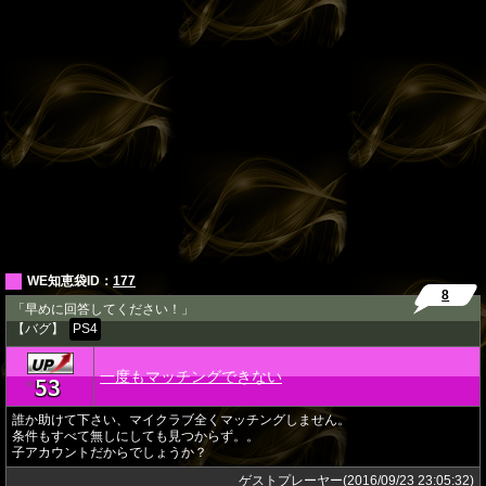
WE知恵袋ID：
177
8
「早めに回答してください！」
【バグ】
PS4
一度もマッチングできない
53
★
誰か助けて下さい、マイクラブ全くマッチングしません。
条件もすべて無しにしても見つからず。。
子アカウントだからでしょうか？
ゲストプレーヤー(2016/09/23 23:05:32)