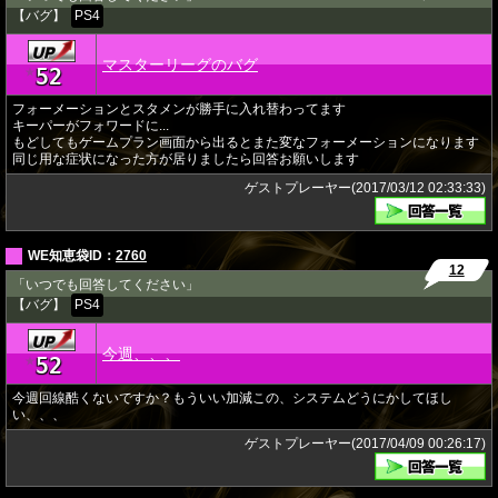
【バグ】
PS4
マスターリーグのバグ
52
★
フォーメーションとスタメンが勝手に入れ替わってます
キーパーがフォワードに...
もどしてもゲームプラン画面から出るとまた変なフォーメーションになります
同じ用な症状になった方が居りましたら回答お願いします
ゲストプレーヤー(2017/03/12 02:33:33)
WE知恵袋ID：
2760
12
「いつでも回答してください」
【バグ】
PS4
今週、、、
52
★
今週回線酷くないですか？もういい加減この、システムどうにかしてほし
い、、、
ゲストプレーヤー(2017/04/09 00:26:17)