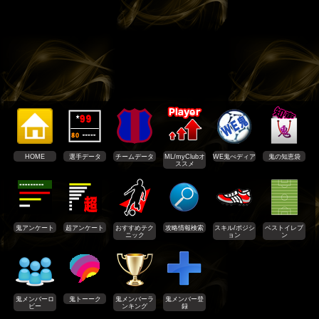
HOME
選手データ
チームデータ
ML/myClubオ
WE鬼ぺディア
鬼の知恵袋
ススメ
鬼アンケート
超アンケート
おすすめテク
攻略情報検索
スキル/ポジシ
ベストイレブ
ニック
ョン
ン
鬼メンバーロ
鬼トーーク
鬼メンバーラ
鬼メンバー登
ビー
ンキング
録