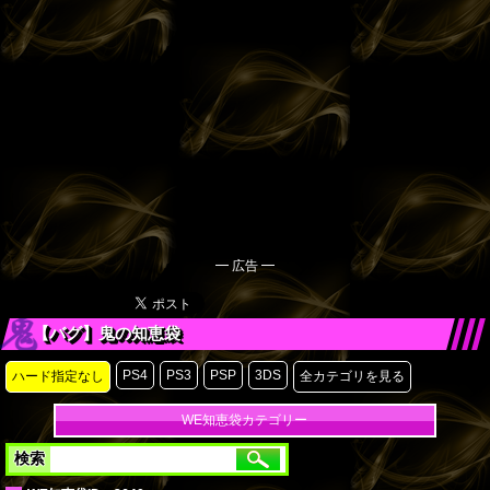
━ 広告 ━
【バグ】鬼の知恵袋
PS4
PS3
PSP
3DS
ハード指定なし
全カテゴリを見る
WE知恵袋カテゴリー
検索