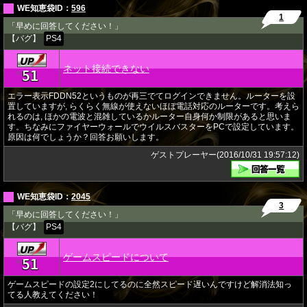
WE知恵袋ID：
596
1
「早めに回答してください！」
【バグ】
PS4
ネット接続できない
51
★
エラー表示FDDN52というものが再三でてログインできません。ルーターを設
置していますが, らくらく無線が使えないほぼ電話対応のルーターです。考えら
れるのは, ほかの電波と混雑しているかルーター自身何か制限があると思いま
す。ちなみにファイヤーウォールでウイルスバスターをPCで設定しています。
原因は何でしょうか？回答お願いします。
ゲストプレーヤー(2016/10/31 19:57:12)
WE知恵袋ID：
2045
3
「早めに回答してください！」
【バグ】
PS4
ゲームスピードについて
51
★
ゲームスピードの設定2にしてるのに全然スピード遅いんですけど解消法知っ
てる人教えてください！