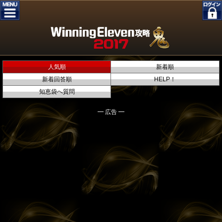
人気順
新着順
新着回答順
HELP！
知恵袋へ質問
━ 広告 ━