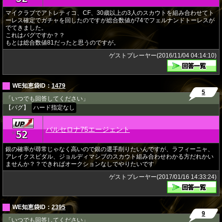
マイクラブでアトレティコ、CF、30歳以上の3人のスカウトを組み合わせてト
ーレス確定でガチャを回したのですが総合数値が74でフェルナンドトーレスが
でてきました。
これはバグですか？？
もとは総合数値81だったと思うのですが。
ゲストプレーヤー(2016/11/04 04:14:10)
WE知恵袋ID：
1479
5
「いつでも回答してください」
【バグ】
ハード指定なし
バルセロナ75エージェント
52
★
銀の確率が尋常じゃなく高いので銀の選手削りたいんですが、ラフィーニャ、
アレイクスビダル、ジョルディマシブのスカウト組み合わせわかる方だれかい
ませんか？？できればオークションなしでやりたいです
ゲストプレーヤー(2017/01/16 14:33:24)
WE知恵袋ID：
2395
9
「いつでも回答してください」