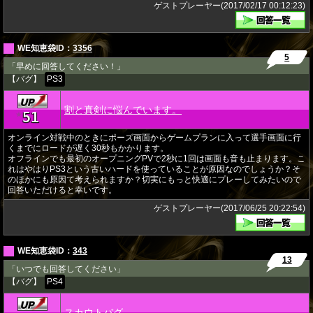
ゲストプレーヤー(2017/02/17 00:12:23)
WE知恵袋ID：
3356
5
「早めに回答してください！」
【バグ】
PS3
割と真剣に悩んでいます。
51
★
オンライン対戦中のときにポーズ画面からゲームプランに入って選手画面に行
くまでにロードが遅く30秒もかかります。
オフラインでも最初のオープニングPVで2秒に1回は画面も音も止まります。こ
れはやはりPS3という古いハードを使っていることが原因なのでしょうか？そ
のほかにも原因て考えられますか？切実にもっと快適にプレーしてみたいので
回答いただけると幸いです。
ゲストプレーヤー(2017/06/25 20:22:54)
WE知恵袋ID：
343
13
「いつでも回答してください」
【バグ】
PS4
スカウトバグ