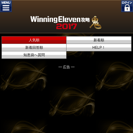
人気順
新着順
新着回答順
HELP！
知恵袋へ質問
━ 広告 ━