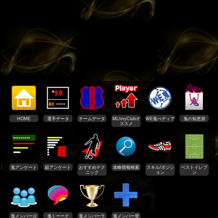
HOME
選手データ
チームデータ
ML/myClubオ
WE鬼ぺディア
鬼の知恵袋
ススメ
鬼アンケート
超アンケート
おすすめテク
攻略情報検索
スキル/ポジシ
ベストイレブ
ニック
ョン
ン
鬼メンバーロ
鬼トーーク
鬼メンバーラ
鬼メンバー登