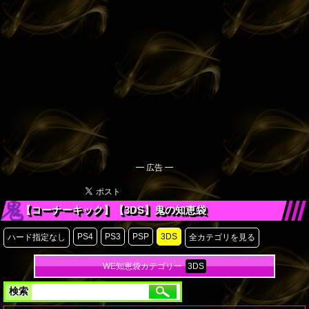
━ 広告 ━
【コーナーキック】【3DS】鬼の知恵袋
PS4
PS3
PSP
3DS
ハード指定なし
全カテゴリを見る
WE知恵袋カテゴリー
3DS
検索