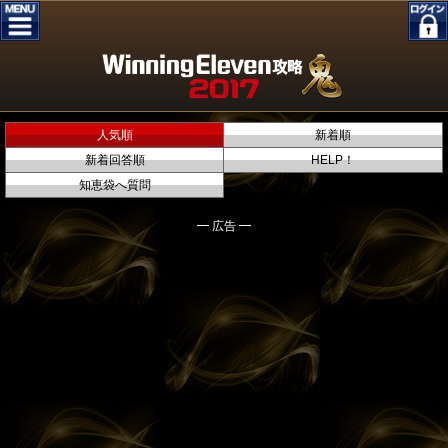
人気順
新着順
新着回答順
HELP！
知恵袋へ質問
━ 広告 ━