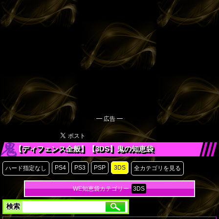
━ 広告 ━
【ディフェンス全般】【3DS】鬼の知恵袋
PS4
PS3
PSP
3DS
ハード指定なし
全カテゴリを見る
WE知恵袋カテゴリー
3DS
検索