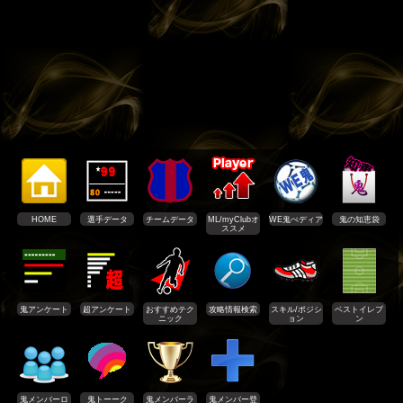
HOME
選手データ
チームデータ
ML/myClubオ
WE鬼ぺディア
鬼の知恵袋
ススメ
鬼アンケート
超アンケート
おすすめテク
攻略情報検索
スキル/ポジシ
ベストイレブ
ニック
ョン
ン
鬼メンバーロ
鬼トーーク
鬼メンバーラ
鬼メンバー登