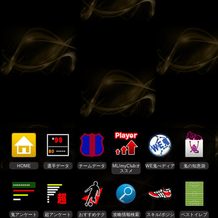
HOME
選手データ
チームデータ
ML/myClubオ
WE鬼ぺディア
鬼の知恵袋
ススメ
鬼アンケート
超アンケート
おすすめテク
攻略情報検索
スキル/ポジシ
ベストイレブ