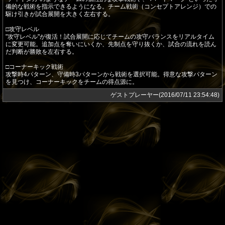
備的な戦術を指示できるようになる。チーム戦術（コンセプトアレンジ）での
駆け引きが試合展開を大きく左右する。
□攻守レベル
"攻守レベル"が復活！試合展開に応じてチームの攻守バランスをリアルタイム
に変更可能。追加点を奪いにいくか、先制点を守り抜くか、試合の流れを読ん
だ判断が勝敗を左右する。
□コーナーキック戦術
攻撃時4パターン、守備時3パターンから戦術を選択可能。得意な攻撃パターン
を見つけ、コーナーキックをチームの得点源に。
ゲストプレーヤー(2016/07/11 23:54:48)