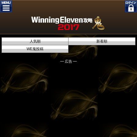
人気順
新着順
WE鬼投稿
━ 広告 ━