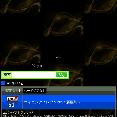
━ 広告 ━
検索
WE鬼ID：
7
【指定なし】
ハード指定なし
ウイニングイレブン2017 新機能 2
51
★
□コンセプトアレンジ
“ティキタカ”のようなチームの個性的な攻撃戦術や、“ハードマーク”といった守