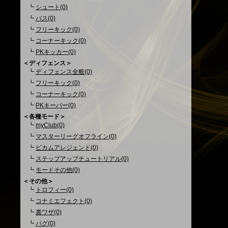
┗
シュート(0)
┗
パス(0)
┗
フリーキック(0)
┗
コーナーキック(0)
┗
PKキッカー(0)
＜ディフェンス＞
┗
ディフェンス全般(0)
┗
フリーキック(0)
┗
コーナーキック(0)
┗
PKキーパー(0)
＜各種モード＞
┗
myClub(0)
┗
マスターリーグオフライン(0)
┗
ビカムアレジェンド(0)
┗
ステップアップチュートリアル(0)
┗
モードその他(0)
＜その他＞
┗
トロフィー(0)
┗
コナミエフェクト(0)
┗
裏ワザ(0)
┗
バグ(0)