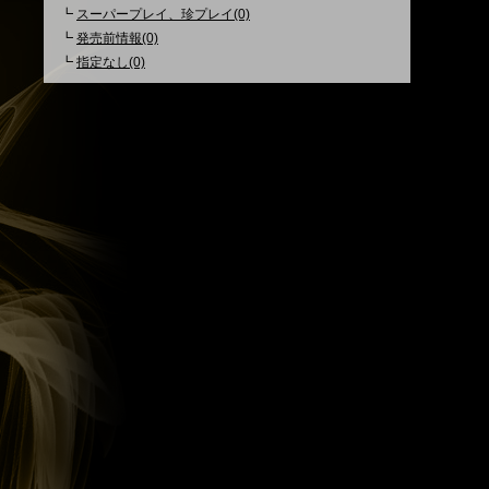
┗
スーパープレイ、珍プレイ(0)
┗
発売前情報(0)
┗
指定なし(0)