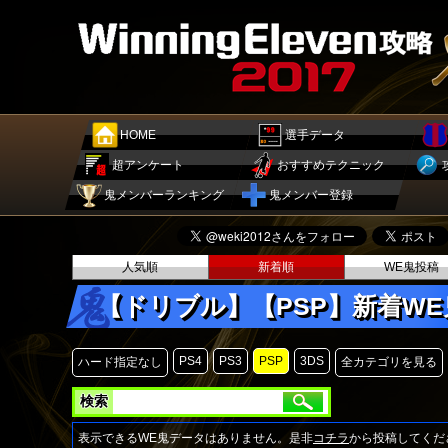
HOME
選手データ
超アンケート
おすすめテクニック
鬼メンバーランキング
鬼メンバー登録
人気順
新着順
WE鬼投稿
【ドリブル】【PSP】新着W
PS4
PS3
PSP
3DS
ハード指定なし
全カテゴリを見る
検索
表示できるWE鬼データはありません。是非
コチラ
から投稿してくだ