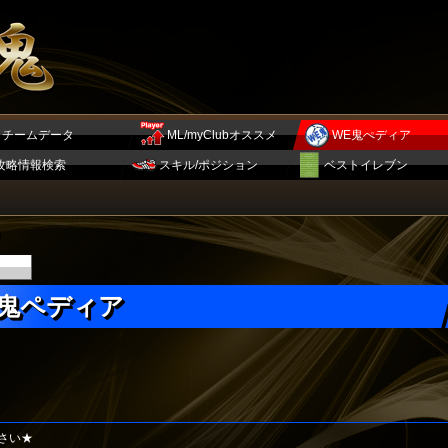
チームデータ
ML/myClubオススメ
WE鬼ぺディア
攻略情報検索
スキル/ポジション
ベストイレブン
E鬼ペディア
さい★