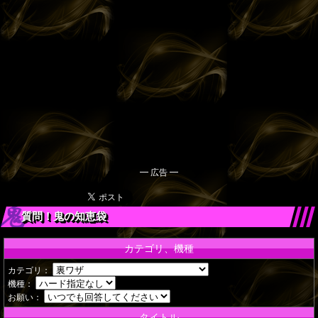
━ 広告 ━
質問！鬼の知恵袋
カテゴリ、機種
カテゴリ：
機種：
お願い：
タイトル