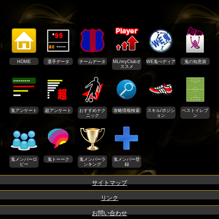
HOME
選手データ
チームデータ
ML/myClubオ
WE鬼ぺディア
鬼の知恵袋
ススメ
鬼アンケート
超アンケート
おすすめテク
攻略情報検索
スキル/ポジシ
ベストイレブ
ニック
ョン
ン
鬼メンバーロ
鬼トーーク
鬼メンバーラ
鬼メンバー登
ビー
ンキング
録
サイトマップ
リンク
お問い合わせ