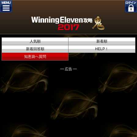
人気順
新着順
新着回答順
HELP！
知恵袋へ質問
━ 広告 ━