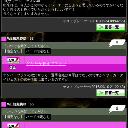
14,サウール ニゲスlv.30
出来れば、何人かこの中からトレーナーにしようと思っているのですがいらな
いと思うのも答えていただくとうれしいです！
長くなってしまいすみません。
ゲストプレーヤー(2018/06/24 09:44:55)
WE知恵袋ID：
53
0
「いつでも回答してください」
【指定なし】
ハード指定なし
どなたか教えて下さい
52
★
ナンバープラスの欧州サッカー選手名鑑は今季はでないのですか？サッカーダ
イジェストの選手名鑑は出ているのですが…
ゲストプレーヤー(2016/09/10 21:22:43)
WE知恵袋ID：
65
0
「いつでも回答してください」
【指定なし】
ハード指定なし