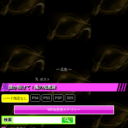
━ 広告 ━
誰か助けて！鬼の知恵袋
PS4
PS3
PSP
3DS
ハード指定なし
WE知恵袋カテゴリー
検索