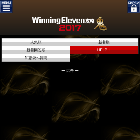
人気順
新着順
新着回答順
HELP！
知恵袋へ質問
━ 広告 ━