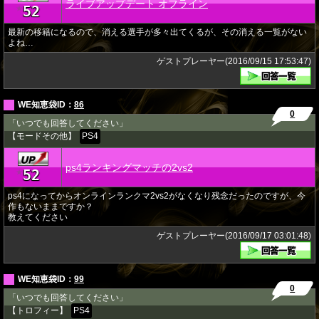
ライブアップデート オフライン
52
★
最新の移籍になるので、消える選手が多々出てくるが、その消える一覧がない
よね…
ゲストプレーヤー(2016/09/15 17:53:47)
WE知恵袋ID：
86
0
「いつでも回答してください」
【モードその他】
PS4
ps4ランキングマッチの2vs2
52
★
ps4になってからオンラインランクマ2vs2がなくなり残念だったのですが、今
作もないままですか？
教えてください
ゲストプレーヤー(2016/09/17 03:01:48)
WE知恵袋ID：
99
0
「いつでも回答してください」
【トロフィー】
PS4