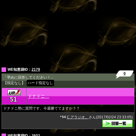
WE知恵袋ID：
2179
0
「早めに回答してください！」
【指定なし】
ハード指定なし
ドナドニ…
51
★
ドナドニ勢に質問です。今週勝ててますか？？
94
C.アラジオ。
さん(2017/02/24 23:33:05)
★
WE知恵袋ID：
2602