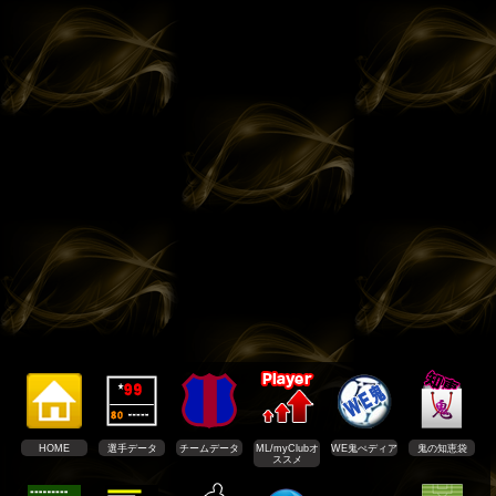
HOME
選手データ
チームデータ
ML/myClubオ
WE鬼ぺディア
鬼の知恵袋
ススメ