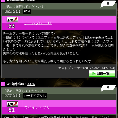
0
「早めに回答してください！」
【指定なし】
PS4
チームプレー TP
53
★
チームプレーモードについて質問です
一般的にオンラインではユニフォーム等以外のエディットはLiveupdateで正し
い(本来の)データに戻されてしまいます、しかしある方法を使えばチームプレ
ーモードでそれを無視することができ、好きな選手構成のチームが使えると聞
きました
実際その方法を使ったと思われる部屋も見かけました
もし方法を知っている方が居たら教えて頂けるとうれしいです
ゲストプレーヤー(2017/03/28 14:50:04)
WE知恵袋ID：
3376
0
「早めに回答してください！」
【指定なし】
ハード指定なし
ウイイレアプリ
51
★
どーしたらマネージメントが高い監督がでるようになるのか。教えてくださ