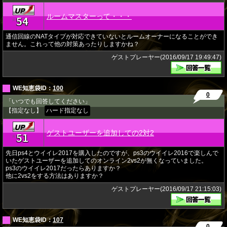
ルームマスターって・・・
54
★
通信回線のNATタイプが対応できていないとルームオーナーになることができ
ません。これって他の対策あったりしますかね？
ゲストプレーヤー(2016/09/17 19:49:47)
WE知恵袋ID：
100
0
「いつでも回答してください」
【指定なし】
ハード指定なし
ゲストユーザーを追加しての2対2
51
★
先日ps4とウイイレ2017を購入したのですが、ps3のウイイレ2016で楽しんで
いたゲストユーザーを追加してのオンライン2vs2が無くなっていました。
ps3のウイイレ2017だったらありますか？
他に2vs2をする方法はありますか？
ゲストプレーヤー(2016/09/17 21:15:03)
WE知恵袋ID：
107
0