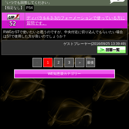
「いつでも回答してください」
【指定なし】
PS4
ディバラを4-3-3のフォーメーションで使っている方に
52
★
質問です。
RWGかSTで使いたいと思うのですが、中央付近に切り込んでもらいたい場合
はSTで使用した方が良いのでしょうか？
ゲストプレーヤー(2016/09/25 13:39:49)
＜
1
2
3
＞
最後
WE知恵袋カテゴリー