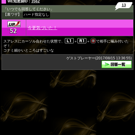
WE知恵袋ID：
3562
13
「いつでも回答してください」
【裏ワザ】
ハード指定なし
今更気づいた！
52
★
スアレスにカーソル合わせた状態で、
＋
＋
で相手に噛み付いた
ぞ！
コナミ細かいところはすごいな
ゲストプレーヤー(2017/08/15 13:36:55)