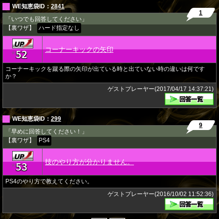
WE知恵袋ID：
2841
1
「いつでも回答してください」
【裏ワザ】
ハード指定なし
コーナーキックの矢印
52
★
コーナーキックを蹴る際の矢印が出ている時と出ていない時の違いは何です
か？
ゲストプレーヤー(2017/04/17 14:37:21)
WE知恵袋ID：
299
9
「早めに回答してください！」
【裏ワザ】
PS4
技のやり方が分かりません。
53
★
PS4のやり方で教えてください。
ゲストプレーヤー(2016/10/02 11:52:36)