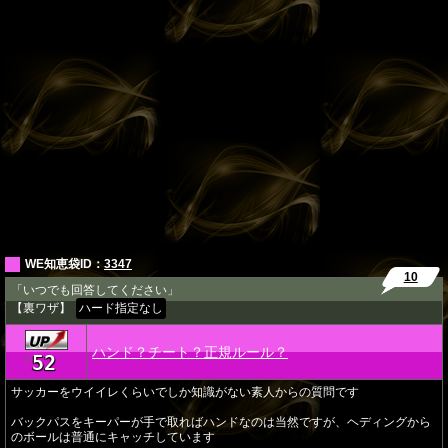
WE知恵袋ID：
3347
10
「いつでも回答してください」
【裏ワザ】
ハード指定なし
ハンド？チート？正規ルール？
52
★
サッカーをウイイレくらいでしか知識がない素人からの質問です
バックパスをキーパーが手で取ればハンドなのは当然ですが、ヘディングから
のボールは普通にキャッチしています