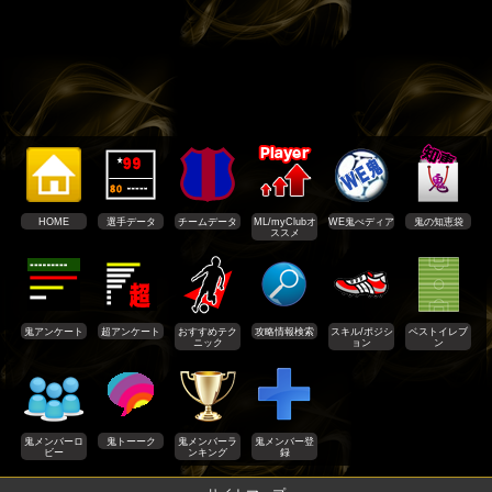
HOME
選手データ
チームデータ
ML/myClubオ
WE鬼ぺディア
鬼の知恵袋
ススメ
鬼アンケート
超アンケート
おすすめテク
攻略情報検索
スキル/ポジシ
ベストイレブ
ニック
ョン
ン
鬼メンバーロ
鬼トーーク
鬼メンバーラ
鬼メンバー登
ビー
ンキング
録