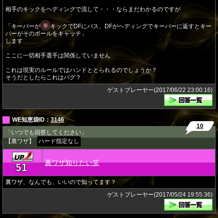
相手のキックをヘディングで流して・・・ならまだわかるのですが
「キーパーが
キックでDFにパス、DFがヘディングでキーパーに返すとキー
パーがそのボールをキャッチ」
します
ここに一切相手選手は関係していません
これは現実のルールではハンドととられるのでしょうか？
そうだとしたらこれはバグ？
ゲストプレーヤー(2017/06/22 23:00:16)
WE知恵袋ID：
3146
10
「いつでも回答してください」
【裏ワザ】
ハード指定なし
裏ワザ知りたい笑
51
★
裏ワザ、なんでも、いいので知ってます？
ゲストプレーヤー(2017/05/24 19:55:36)