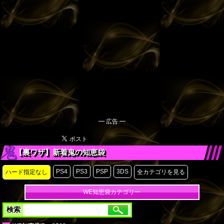
━ 広告 ━
【裏ワザ】新着鬼の知恵袋
PS4
PS3
PSP
3DS
ハード指定なし
全カテゴリを見る
WE知恵袋カテゴリー
検索